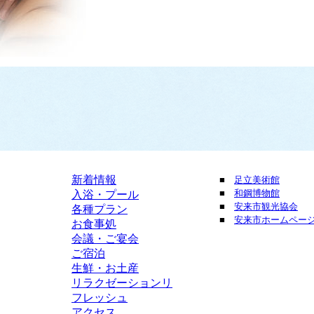
新着情報
■
足立美術館
■
和鋼博物館
入浴・プール
■
安来市観光協会
各種プラン
■
安来市ホームペー
お食事処
会議・ご宴会
ご宿泊
生鮮・お土産
リラクゼーションリ
フレッシュ
アクセス