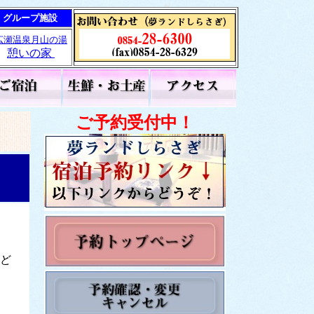
 グループ施設
広瀬温泉月山の湯
憩いの家
ご予約受付中！
ど